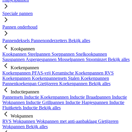
Speciale pannen
Pannen onderhoud
Pannendeksels
Pannenonderzetters
Bekijk alles
Kookpannen
Kookpannen
Steelpannen
Soeppannen
Snelkookpannen
Sauspannen
Aspergespannen
Mosselpannen
Stoominzet
Bekijk alles
Koekenpannen
Koekenpannen PFAS-vrij
Keramische Koekenpannen
RVS
Koekenpannen
Koekenpannensets
Stalen Koekenpannen
Pannenkoekenpan
Gietijzeren Koekenpannen
Bekijk alles
Inductiepannen
Pannensets Inductie
Koekenpannen Inductie
Braadpannen Inductie
Wokpannen Inductie
Grillpannen Inductie
Hapjespannen Inductie
Fluitketels Inductie
Bekijk alles
Wokpannen
RVS Wokpannen
Wokpannen met anti-aanbaklaag
Gietijzeren
Wokpannen
Bekijk alles