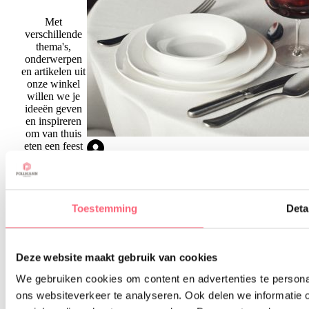
Met
verschillende
thema's,
onderwerpen
en artikelen uit
onze winkel
willen we je
ideeën geven
en inspireren
om van thuis
eten een feest
te maken. Dat
is wat wij
graag doen!
Wij maken van
thuis eten een
Toestemming
Deta
feest is onze
missie, daarom
vinden we het
Anke
Deze website maakt gebruik van cookies
leuk om dat
Welke borden heb je écht nodig voor een
juist hier op
We gebruiken cookies om content en advertenties te persona
compleet servies?
Lees meer
deze pagina
terug te laten
ons websiteverkeer te analyseren. Ook delen we informatie 
komen!