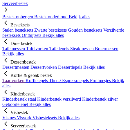
Serveerbestek
Bestek opbergen
Bestek onderhoud
Bekijk alles
Besteksets
Stalen besteksets
Zwarte besteksets
Gouden besteksets
Verzilverde
besteksets
Ontbijtsets
Bekijk alles
Dinerbestek
Tafelmessen
Tafelvorken
Tafellepels
Steakmessen
Botermessen
Bekijk alles
Dessertbestek
Dessertmessen
Dessertvorken
Dessertlepels
Bekijk alles
Koffie & gebak bestek
Taartvorken
Koffielepels
Thee-/ Espressolepels
Fruitmesjes
Bekijk
alles
Kinderbestek
Kinderbestek staal
Kinderbestek verzilverd
Kinderbestek zilver
Geboortelepel
Bekijk alles
Visbestek
Vismes
Visvork
Visbesteksets
Bekijk alles
Serveerbestek