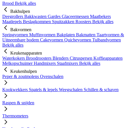
Brood
Bekijk alles
Bakhulpen
Deegrollers
Bakkwasten
Gardes
Glaceermessen
Maatbekers
Maatlepels
Beslagkommen
Spuitzakken
Roosters
Bekijk alles
Bakvormen
Springvormen
Muffinvormen
Bakplaten
Bakmatten
Taartvormen &
Uitneembare bodem
Cakevormen
Quichevormen
Tulbandvormen
Bekijk alles
Keukenapparaten
Waterkokers
Broodroosters
Blenders
Citruspersen
Koffieapparaten
Melkopschuimer
Handmixers
Staafmixers
Bekijk alles
Keukenhulpen
Peper & zoutmolens
Ovenschalen
Kookwekkers
Spatels & lepels
Weegschalen
Schillen & schaven
Raspen & snijden
Thermometers