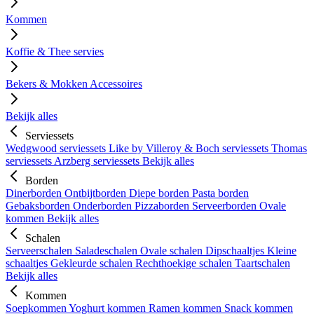
Kommen
Koffie & Thee servies
Bekers & Mokken
Accessoires
Bekijk alles
Serviessets
Wedgwood serviessets
Like by Villeroy & Boch serviessets
Thomas
serviessets
Arzberg serviessets
Bekijk alles
Borden
Dinerborden
Ontbijtborden
Diepe borden
Pasta borden
Gebaksborden
Onderborden
Pizzaborden
Serveerborden
Ovale
kommen
Bekijk alles
Schalen
Serveerschalen
Saladeschalen
Ovale schalen
Dipschaaltjes
Kleine
schaaltjes
Gekleurde schalen
Rechthoekige schalen
Taartschalen
Bekijk alles
Kommen
Soepkommen
Yoghurt kommen
Ramen kommen
Snack kommen