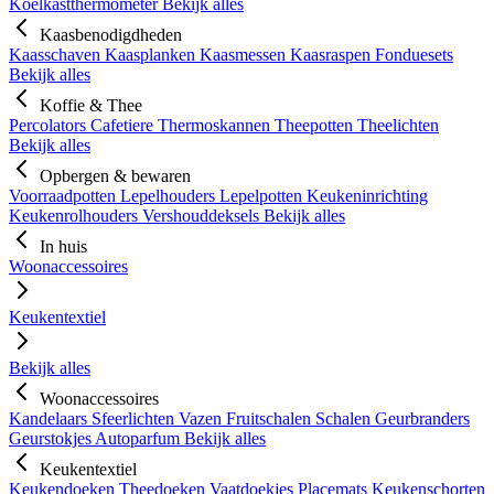
Koelkastthermometer
Bekijk alles
Kaasbenodigdheden
Kaasschaven
Kaasplanken
Kaasmessen
Kaasraspen
Fonduesets
Bekijk alles
Koffie & Thee
Percolators
Cafetiere
Thermoskannen
Theepotten
Theelichten
Bekijk alles
Opbergen & bewaren
Voorraadpotten
Lepelhouders
Lepelpotten
Keukeninrichting
Keukenrolhouders
Vershouddeksels
Bekijk alles
In huis
Woonaccessoires
Keukentextiel
Bekijk alles
Woonaccessoires
Kandelaars
Sfeerlichten
Vazen
Fruitschalen
Schalen
Geurbranders
Geurstokjes
Autoparfum
Bekijk alles
Keukentextiel
Keukendoeken
Theedoeken
Vaatdoekjes
Placemats
Keukenschorten