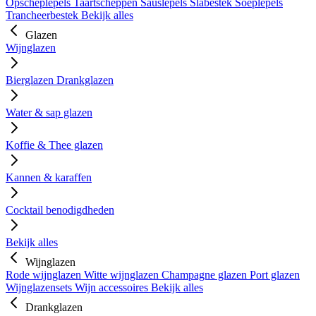
Opscheplepels
Taartscheppen
Sauslepels
Slabestek
Soeplepels
Trancheerbestek
Bekijk alles
Glazen
Wijnglazen
Bierglazen
Drankglazen
Water & sap glazen
Koffie & Thee glazen
Kannen & karaffen
Cocktail benodigdheden
Bekijk alles
Wijnglazen
Rode wijnglazen
Witte wijnglazen
Champagne glazen
Port glazen
Wijnglazensets
Wijn accessoires
Bekijk alles
Drankglazen