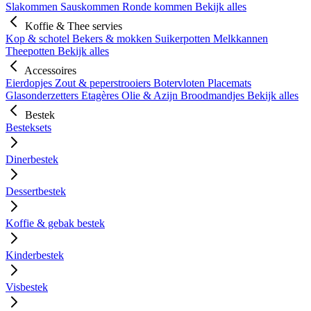
Slakommen
Sauskommen
Ronde kommen
Bekijk alles
Koffie & Thee servies
Kop & schotel
Bekers & mokken
Suikerpotten
Melkkannen
Theepotten
Bekijk alles
Accessoires
Eierdopjes
Zout & peperstrooiers
Botervloten
Placemats
Glasonderzetters
Etagères
Olie & Azijn
Broodmandjes
Bekijk alles
Bestek
Besteksets
Dinerbestek
Dessertbestek
Koffie & gebak bestek
Kinderbestek
Visbestek