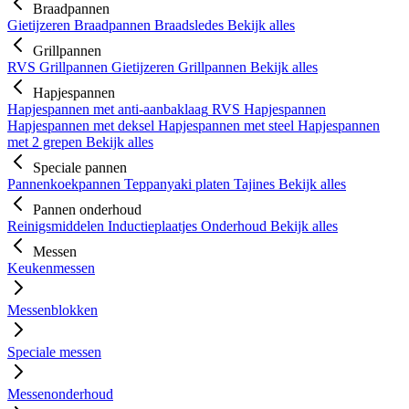
Braadpannen
Gietijzeren Braadpannen
Braadsledes
Bekijk alles
Grillpannen
RVS Grillpannen
Gietijzeren Grillpannen
Bekijk alles
Hapjespannen
Hapjespannen met anti-aanbaklaag
RVS Hapjespannen
Hapjespannen met deksel
Hapjespannen met steel
Hapjespannen
met 2 grepen
Bekijk alles
Speciale pannen
Pannenkoekpannen
Teppanyaki platen
Tajines
Bekijk alles
Pannen onderhoud
Reinigsmiddelen
Inductieplaatjes
Onderhoud
Bekijk alles
Messen
Keukenmessen
Messenblokken
Speciale messen
Messenonderhoud