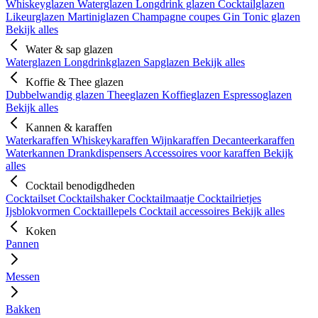
Whiskeyglazen
Waterglazen
Longdrink glazen
Cocktailglazen
Likeurglazen
Martiniglazen
Champagne coupes
Gin Tonic glazen
Bekijk alles
Water & sap glazen
Waterglazen
Longdrinkglazen
Sapglazen
Bekijk alles
Koffie & Thee glazen
Dubbelwandig glazen
Theeglazen
Koffieglazen
Espressoglazen
Bekijk alles
Kannen & karaffen
Waterkaraffen
Whiskeykaraffen
Wijnkaraffen
Decanteerkaraffen
Waterkannen
Drankdispensers
Accessoires voor karaffen
Bekijk
alles
Cocktail benodigdheden
Cocktailset
Cocktailshaker
Cocktailmaatje
Cocktailrietjes
Ijsblokvormen
Cocktaillepels
Cocktail accessoires
Bekijk alles
Koken
Pannen
Messen
Bakken