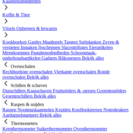
Kaasbenodigdheden
Koffie & Thee
Vijzels
Opbergen & bewaren
Kookboeken
Gardes
Maatlepels
Tangen
Snijplanken
Zeven &
vergieten
Inmaken
Ijsscheppen
Slacentrifuges
Eierartikelen
Mengkommen
Pastabenodigdheden
Schoonmaak-
onderhoudsartikelen
Gadgets
Blikopeners
Bekijk alles
Ovenschalen
Rechthoekige ovenschalen
Vierkante ovenschalen
Ronde
ovenschalen
Bekijk alles
Schillen & schaven
Dunschillers
Kaasschaven
Fruitsnijders & -persen
Groentesnijders
Groenteschillers
Bekijk alles
Raspen & snijden
Raspen
Nootmuskaatmolen
Kruiden
Knoflookpersen
Notenkrakers
Aardappelstampers
Bekijk alles
Thermometers
Kernthermometer
Suikerthermometer
Oventhermometer