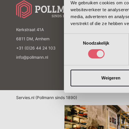
Koken
We gebruiken cookies om cont
Klantenservice
komen!
&
websiteverkeer te analyseren
Lees meer
Contact
media, adverteren en analys
se
In huis
Laatste kansjes
Z
verstrekt of die ze hebben v
Bezorgen
Lees 
bi
Kerkstraat 41A
Betalen
Toestemmingsselectie
6811 DM, Arnhem
Basic
Noodzakelijk
Retourneren &
Cadeaus
+31 (0)26 44 24 103
garanties
info@pollmann.nl
Advies nodig
Sale
Pollmann spaarpunte
Weigeren
Nieuw
Servies.nl (Pollmann sinds 1890)