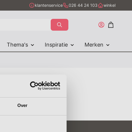
klantenservice
026 44 24 103
winkel
Thema's
Inspiratie
Merken
n
Koffie
Over
Botanisch
Anke
en
Vaderdagcadeaus