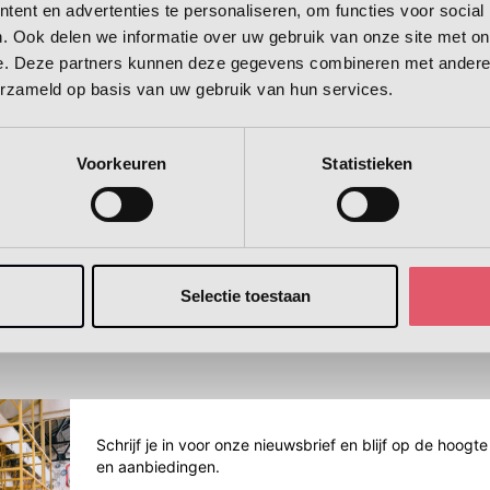
ent en advertenties te personaliseren, om functies voor social
Over ons
Top catego
 Boch
heb je écht
. Ook delen we informatie over uw gebruik van onze site met on
Dit zijn wij
Bekijk al onze topmerken
Servies
e. Deze partners kunnen deze gegevens combineren met andere i
rvies past
nodig voor
in in de lente
Borrelen
To Go
erzameld op basis van uw gebruik van hun services.
Onze winkel
Bestek
meer
Lees meer
j jou?
een comple
Geschiedenis
Glazen
Design
Romantisch
Klassiek
servies?
Voorkeuren
Statistieken
Zakelijk
Pannen
Veelgestelde vragen
Messen
Keukenapparat
n
Selectie toestaan
Schrijf je in voor onze nieuwsbrief en blijf op de hoo
en aanbiedingen.