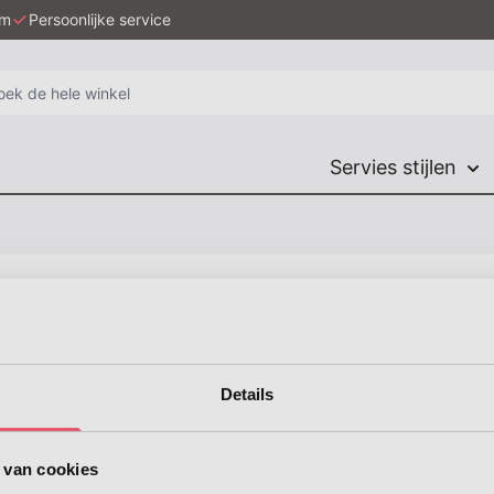
em
Persoonlijke service
Servies stijlen
t
Pasta
Cocktail
Zelf make
t.
Details
Industrieël
Modern
Kleurrijk
Anke
Anke
 van cookies
lk Villeroy
Welke bord