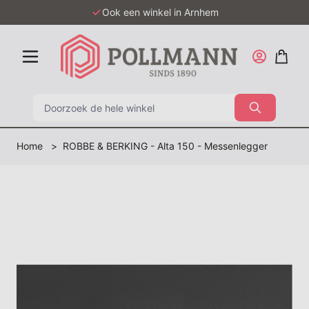
Ga naar de inhoud
Ook een winkel in Arnhem
Zoek
Home
>
ROBBE & BERKING - Alta 150 - Messenlegger