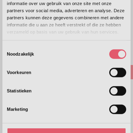
informatie over uw gebruik van onze site met onze
€ 101,00
partners voor social media, adverteren en analyse. Deze
Aantal
partners kunnen deze gegevens combineren met andere
Voeg toe
informatie die u aan ze heeft verstrekt of die ze hebben
verzameld op basis van uw gebruik van hun services.
Misschien ook interessant ?
Toestemmingsselectie
Noodzakelijk
Voorkeuren
Statistieken
Marketing