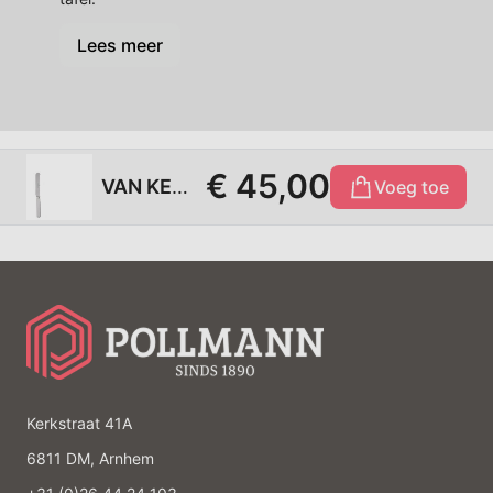
Lees meer
€ 45,00
VAN KEMPEN&BEGEER - Piet Hein 18/10 - Dessertcouvert 3-dlg (lang lemmet)
Voeg toe
Kerkstraat 41A
6811 DM, Arnhem