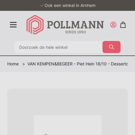
Ga naar de inhoud
Ook een winkel in Arnhem
Zoek
Home
>
VAN KEMPEN&BEGEER - Piet Hein 18/10 - Dessertcouve